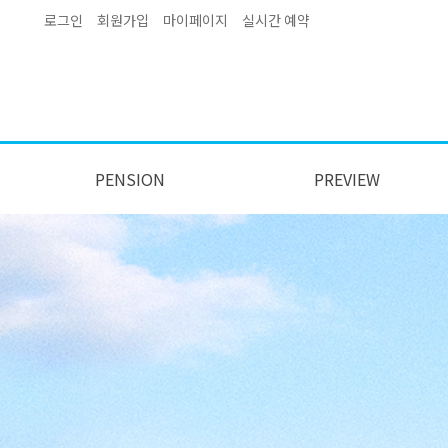
로그인
회원가입
마이페이지
실시간 예약
PENSION
PREVIEW
펜션지기 인사말
오시는길
특별한서비스
펜션전경