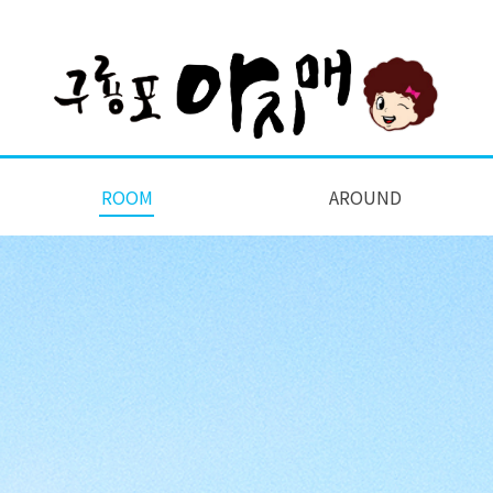
ROOM
AROUND
전체보기
단체방
오징어
고래
대게
문어
새우
소라
주변관광지