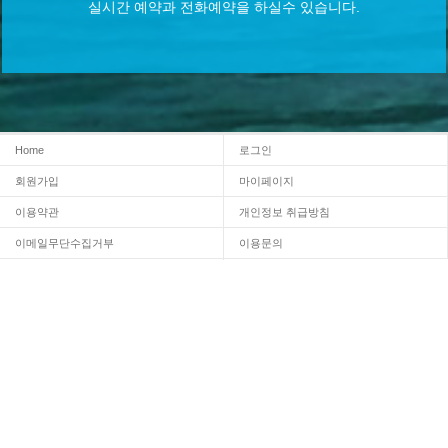
실시간 예약과 전화예약을 하실수 있습니다.
Home
로그인
회원가입
마이페이지
이용약관
개인정보 취급방침
이메일무단수집거부
이용문의
Admin
INFORMATION
상호명 :
구룡포아지매펜션
대표자명 : 이현정
주소 : 경북 포항시 남구 구룡포읍 호미로426번길 5-4
대표전화 : 010-2497-9856
LICENCE